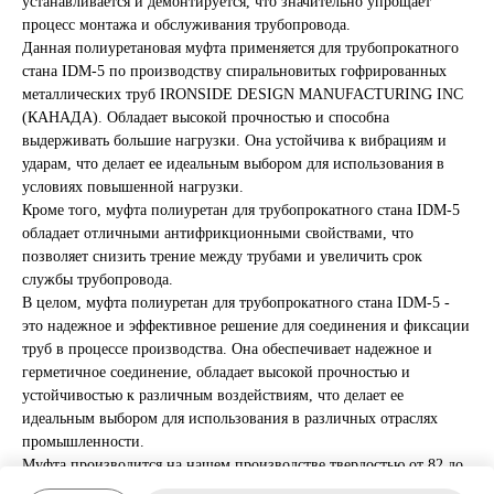
устанавливается и демонтируется, что значительно упрощает
процесс монтажа и обслуживания трубопровода.
Данная полиуретановая муфта применяется для трубопрокатного
стана IDM-5 по производству спиральновитых гофрированных
металлических труб IRONSIDE DESIGN MANUFACTURING INC
(КАНАДА). Обладает высокой прочностью и способна
выдерживать большие нагрузки. Она устойчива к вибрациям и
ударам, что делает ее идеальным выбором для использования в
условиях повышенной нагрузки.
Кроме того, муфта полиуретан для трубопрокатного стана IDM-5
обладает отличными антифрикционными свойствами, что
позволяет снизить трение между трубами и увеличить срок
службы трубопровода.
В целом, муфта полиуретан для трубопрокатного стана IDM-5 -
это надежное и эффективное решение для соединения и фиксации
труб в процессе производства. Она обеспечивает надежное и
герметичное соединение, обладает высокой прочностью и
устойчивостью к различным воздействиям, что делает ее
идеальным выбором для использования в различных отраслях
промышленности.
Муфта производится на нашем производстве твердостью от 82 до
88 Шор А (по желанию заказчика может быть любой).