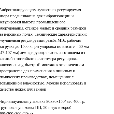
Виброизолирующаяу лучшенная регулируемая
опора предназначена для виброизоляции и
регулировки высоты промышленного
оборудования, станков малых и средних размеров
на неровных полах. Технические характеристики:
улучшенная регулируемая резьба М16, рабочая
нагрузка до 1500 кг регулировка по высоте – 60 мм
(47-107 мм) демпфирующая часть изготовлена из
масло-бензостойкого эластомера регулировка
ключом снизу, быстрый монтаж в ограниченном
пространстве для применения в пищевых и
химических производствах, помещениях с
повышенной влажностью. Можно использовать в
качестве ножек для ванной
Индивидуальная упаковка 80х80х150/ вес 400 гр.
Групповая упаковка ПП, 50 штук в короб
300х300х300 (20кг)